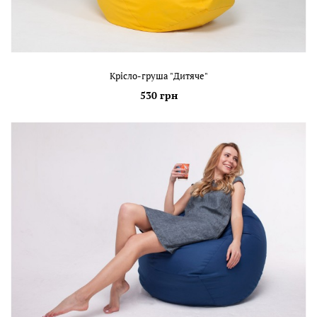
Крісло-груша "Дитяче"
530 грн