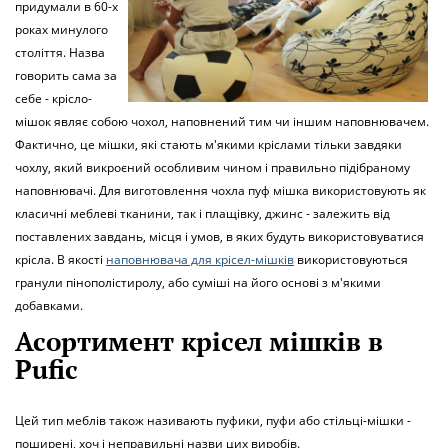
придумали в 60-х
роках минулого
століття. Назва
говорить сама за
себе - крісло-
мішок являє собою чохол, наповнений тим чи іншим наповнювачем.
Фактично, це мішки, які стають м'якими кріслами тільки завдяки
чохлу, який викроєний особливим чином і правильно підібраному
наповнювачі. Для виготовлення чохла пуф мішка використовують як
класичні меблеві тканини, так і плащівку, джинс - залежить від
поставлених завдань, місця і умов, в яких будуть використовуватися
крісла. В якості
наповнювача для крісел-мішків
використовуються
гранули пінополістиролу, або суміші на його основі з м'якими
добавками.
Асортимент крісел мішків в
Pufic
Цей тип меблів також називають пуфики, пуфи або стільці-мішки -
поширені, хоч і неправильні назви цих виробів.