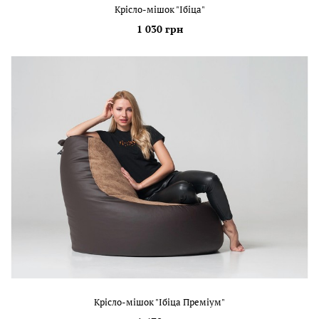
Крісло-мішок "Ібіца"
1 030 грн
Крісло-мішок "Ібіца Преміум"