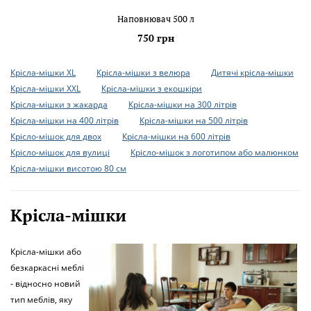
Наповнювач 500 л
750 грн
Крісла-мішки XL
Крісла-мішки з велюра
Дитячі крісла-мішки
Крісла-мішки XXL
Крісла-мішки з екошкіри
Крісла-мішки з жакарда
Крісла-мішки на 300 літрів
Крісла-мішки на 400 літрів
Крісла-мішки на 500 літрів
Крісло-мішок для двох
Крісла-мішки на 600 літрів
Крісло-мішок для вулиці
Крісло-мішок з логотипом або малюнком
Крісла-мішки висотою 80 см
Крісла-мішки
Крісла-мішки або
безкаркасні меблі
- відносно новий
тип меблів, яку