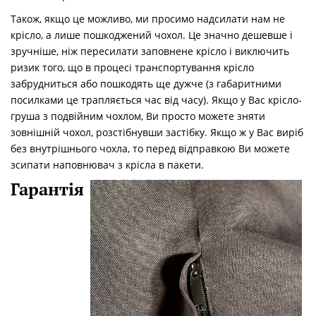
Також, якщо це можливо, ми просимо надсилати нам не
крісло, а лише пошкоджений чохол. Це значно дешевше і
зручніше, ніж пересилати заповнене крісло і виключить
ризик того, що в процесі транспортування крісло
забрудниться або пошкодять ще дужче (з габаритними
посилками це трапляється час від часу). Якщо у Вас крісло-
груша з подвійним чохлом, Ви просто можете зняти
зовнішній чохол, розстібнувши застібку. Якщо ж у Вас виріб
без внутрішнього чохла, то перед відправкою Ви можете
зсипати наповнювач з крісла в пакети.
Гарантія