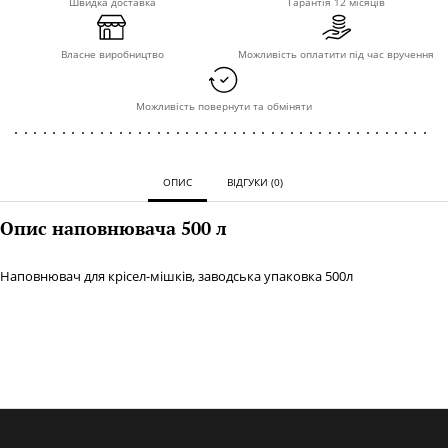
Швидка доставка
Гарантія 12 місяців
Власне виробництво
Можливість оплатити під час вручення
Можливість повернути та обміняти
ОПИС
ВІДГУКИ (0)
Опис наповнювача 500 л
Наповнювач для крісел-мішків, заводська упаковка 500л