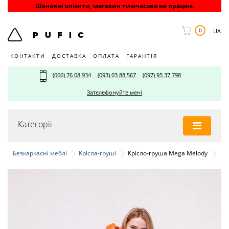
Шановні клієнти, магазин тимчасово не працює.
0
UA
КОНТАКТИ
ДОСТАВКА
ОПЛАТА
ГАРАНТІЯ
(066) 76 08 934
(093) 03 88 567
(097) 95 37 798
Зателефонуйте мені
Категорії
Безкаркасні меблі
Крісла-груші
Крісло-груша Mega Melody