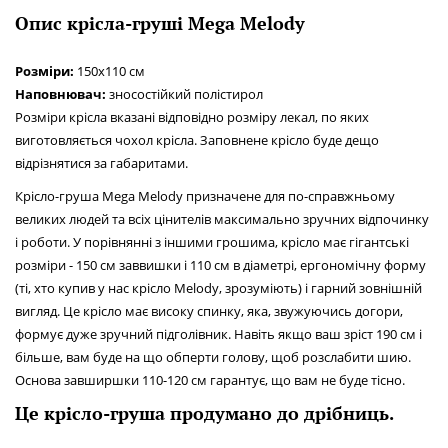
Опис крісла-груші Mega Melody
Розміри:
150x110 см
Наповнювач:
зносостійкий полістирол
Розміри крісла вказані відповідно розміру лекал, по яких
виготовляється чохол крісла. Заповнене крісло буде дещо
відрізнятися за габаритами.
Крісло-груша Mega Melody призначене для по-справжньому
великих людей та всіх цінителів максимально зручних відпочинку
і роботи. У порівнянні з іншими грошима, крісло має гігантські
розміри - 150 см заввишки і 110 см в діаметрі, ергономічну форму
(ті, хто купив у нас крісло Melody, зрозуміють) і гарний зовнішній
вигляд. Це крісло має високу спинку, яка, звужуючись догори,
формує дуже зручний підголівник. Навіть якщо ваш зріст 190 см і
більше, вам буде на що обперти голову, щоб розслабити шию.
Основа завширшки 110-120 см гарантує, що вам не буде тісно.
Це крісло-груша продумано до дрібниць.