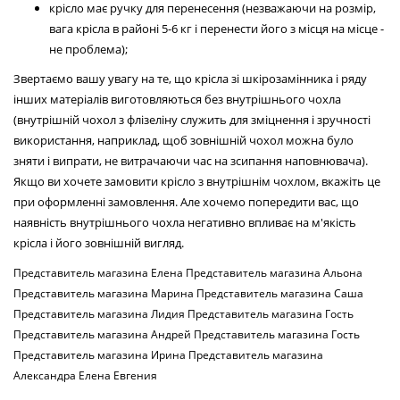
крісло має ручку для перенесення (незважаючи на розмір,
вага крісла в районі 5-6 кг і перенести його з місця на місце -
не проблема);​
Звертаємо вашу увагу на те, що крісла зі шкірозамінника і ряду
інших матеріалів виготовляються без внутрішнього чохла
(внутрішній чохол з флізеліну служить для зміцнення і зручності
використання, наприклад, щоб зовнішній чохол можна було
зняти і випрати, не витрачаючи час на зсипання наповнювача).
Якщо ви хочете замовити крісло з внутрішнім чохлом, вкажіть це
при оформленні замовлення. Але хочемо попередити вас, що
наявність внутрішнього чохла негативно впливає на м'якість
крісла і його зовнішній вигляд.
Представитель магазина
Елена
Представитель магазина
Альона
Представитель магазина
Марина
Представитель магазина
Саша
Представитель магазина
Лидия
Представитель магазина
Гость
Представитель магазина
Андрей
Представитель магазина
Гость
Представитель магазина
Ирина
Представитель магазина
Александра
Елена
Евгения