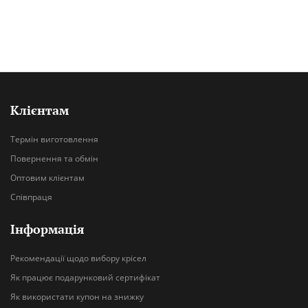
Клієнтам
Термін виготовлення
Повернення та обмін
Оптовим клієнтам
Співпраця
Інформація
Рекомендації щодо вибору крісел
Як працює подарунковий сертифікат
Як використати купон на знижку