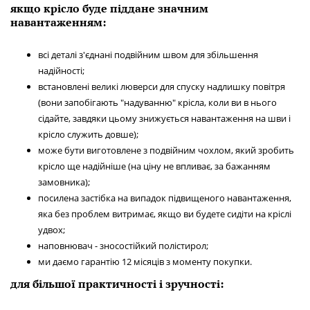
якщо крісло буде піддане значним
навантаженням:
всі деталі з'єднані подвійним швом для збільшення
надійності;
встановлені великі люверси для спуску надлишку повітря
(вони запобігають "надуванню" крісла, коли ви в нього
сідайте, завдяки цьому знижується навантаження на шви і
крісло служить довше);
може бути виготовлене з подвійним чохлом, який зробить
крісло ще надійніше (на ціну не впливає, за бажанням
замовника);
посилена застібка на випадок підвищеного навантаження,
яка без проблем витримає, якщо ви будете сидіти на кріслі
удвох;
наповнювач - зносостійкий полістирол;
ми даємо гарантію 12 місяців з моменту покупки.
для більшої практичності і зручності: