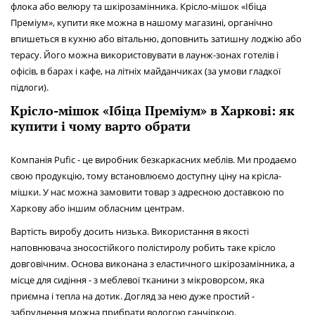
флока або велюру та шкірозамінника. Крісло-мішок «Ібіца
Преміум», купити яке можна в нашому магазині, органічно
впишеться в кухню або вітальню, доповнить затишну лоджію або
терасу. Його можна використовувати в лаунж-зонах готелів і
офісів, в барах і кафе, на літніх майданчиках (за умови гладкої
підлоги).
Крісло-мішок «Ібіца Преміум» в Харкові: як
купити і чому варто обрати
Компанія Pufic - це виробник безкаркасних меблів. Ми продаємо
свою продукцію, тому встановлюємо доступну ціну на крісла-
мішки. У нас можна замовити товар з адресною доставкою по
Харкову або іншим обласним центрам.
Вартість виробу досить низька. Використання в якості
наповнювача зносостійкого полістиролу робить таке крісло
довговічним. Основа виконана з еластичного шкірозамінника, а
місце для сидіння - з меблевої тканини з мікроворсом, яка
приємна і тепла на дотик. Догляд за нею дуже простий -
забруднення можна прибрати вологою ганчіркою.