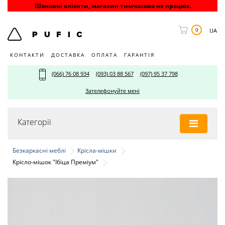
Шановні клієнти, магазин тимчасово не працює.
0
UA
КОНТАКТИ
ДОСТАВКА
ОПЛАТА
ГАРАНТІЯ
(066) 76 08 934
(093) 03 88 567
(097) 95 37 798
Зателефонуйте мені
Категорії
Безкаркасні меблі
Крісла-мішки
Крісло-мішок "Ібіца Преміум"