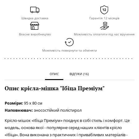
Швидка доставка
Гарантія 12 місяців
Власне виробництво
Можливість оплатити під час вручення
Можливість повернути та обміняти
ОПИС
ВІДГУКИ (16)
Опис крісла-мішка "Ібіца Преміум"
Розміри:
95 x 80 см
Наповнювач:
зносостійкий полістирол
Крісло-мішок «Ібіца Преміум» поєднує в собі стиль і комфорт. Це
модель, основа якої - популярне серед наших клієнтів крісло
«Ібіца». Вона виконана з практичних і привабливих матеріалів -