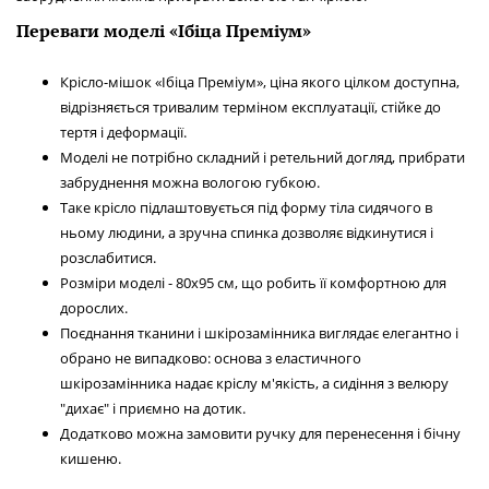
Переваги моделі «Ібіца Преміум»
Крісло-мішок «Ібіца Преміум», ціна якого цілком доступна,
відрізняється тривалим терміном експлуатації, стійке до
тертя і деформації.
Моделі не потрібно складний і ретельний догляд, прибрати
забруднення можна вологою губкою.
Таке крісло підлаштовується під форму тіла сидячого в
ньому людини, а зручна спинка дозволяє відкинутися і
розслабитися.
Розміри моделі - 80х95 см, що робить її комфортною для
дорослих.
Поєднання тканини і шкірозамінника виглядає елегантно і
обрано не випадково: основа з еластичного
шкірозамінника надає кріслу м'якість, а сидіння з велюру
"дихає" і приємно на дотик.
Додатково можна замовити ручку для перенесення і бічну
кишеню.