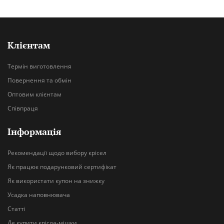
Клієнтам
Термін виготовлення
Повернення та обмін
Оптовим клієнтам
Співпраця
Інформація
Рекомендації щодо вибору крісел
Як працює подарунковий сертифікат
Як використати купон на знижку
Усадка наповнювача
Статті
Де купити крісла-мішки