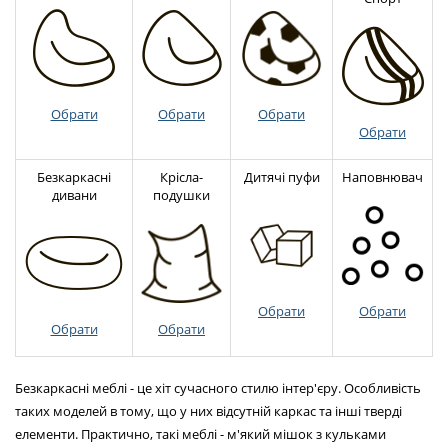
Обрати
Обрати
Обрати
Обрати
Без
каркас
ні
Крісла-
Дитячі пуфи
Наповнювач
дивани
подуш
ки
Обрати
Обрати
Обрати
Обрати
Безкаркасні меблі - це хіт сучасного стилю інтер'єру. Особливість
таких моделей в тому, що у них відсутній каркас та інші тверді
елементи. Практично, такі меблі - м'який мішок з кульками