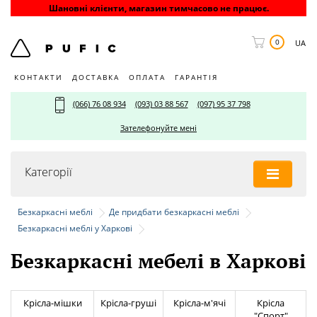
Шановні клієнти, магазин тимчасово не працює.
0
UA
КОНТАКТИ
ДОСТАВКА
ОПЛАТА
ГАРАНТІЯ
(066) 76 08 934
(093) 03 88 567
(097) 95 37 798
Зателефонуйте мені
Категорії
Безкаркасні меблі
Де придбати безкаркасні меблі
Безкаркасні меблі у Харкові
Безкаркасні мебелі в Харкові
Крісла-міш
ки
Крісла-груші
Крісла-м'ячі
Крісла
"Спорт"