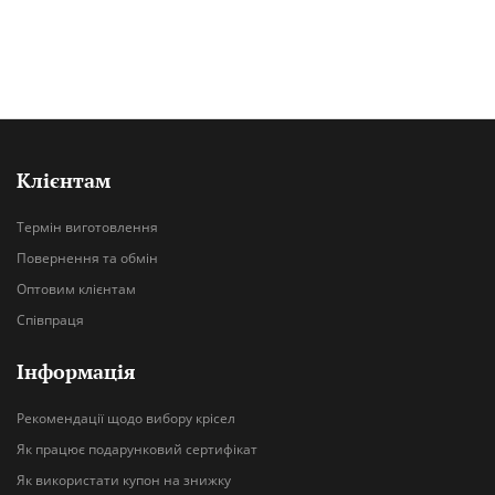
Клієнтам
Термін виготовлення
Повернення та обмін
Оптовим клієнтам
Співпраця
Інформація
Рекомендації щодо вибору крісел
Як працює подарунковий сертифікат
Як використати купон на знижку