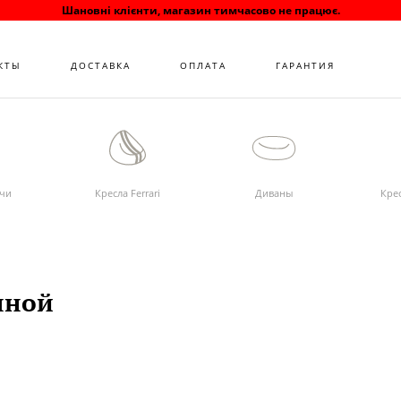
Шановні клієнти, магазин тимчасово не працює.
КТЫ
ДОСТАВКА
ОПЛАТА
ГАРАНТИЯ
ячи
Кресла Ferrari
Диваны
Кре
нной