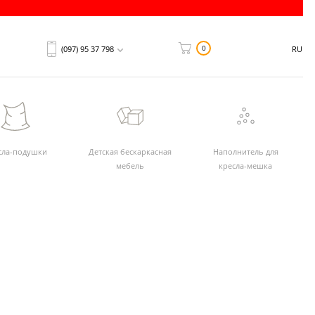
0
(097) 95 37 798
RU
сла-подушки
Детская бескаркасная
Наполнитель для
мебель
кресла-мешка