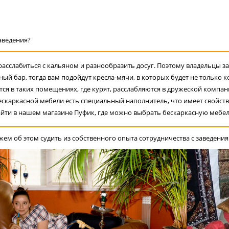
аведения?
 расслабиться с кальяном и разнообразить досуг. Поэтому владельцы
ый бар, тогда вам подойдут кресла-мячи, в которых будет не только 
я в таких помещениях, где курят, расслабляются в дружеской компании
каркасной мебели есть специальный наполнитель, что имеет свойство
найти в нашем магазине Пуфик, где можно выбрать бескаркасную мебе
ем об этом судить из собственного опыта сотрудничества с заведения