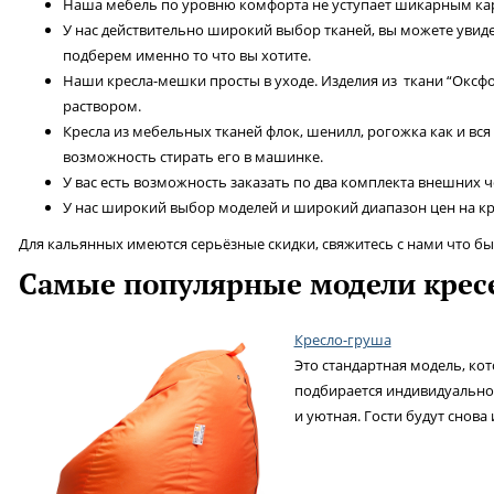
Наша мебель по уровню комфорта не уступает шикарным карк
У нас действительно широкий выбор тканей, вы можете увиде
подберем именно то что вы хотите.
Наши кресла-мешки просты в уходе. Изделия из ткани “Оксф
раствором.
Кресла из мебельных тканей флок, шенилл, рогожка как и вся
возможность стирать его в машинке.
У вас есть возможность заказать по два комплекта внешних ч
У нас широкий выбор моделей и широкий диапазон цен на к
Для кальянных имеются серьёзные скидки, свяжитесь с нами что бы 
Самые популярные модели крес
Кресло-груша
Это стандартная модель, ко
подбирается индивидуально.
и уютная. Гости будут снова