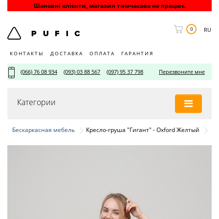
Шановні клієнти, магазин тимчасово не працює.
0
RU
КОНТАКТЫ
ДОСТАВКА
ОПЛАТА
ГАРАНТИЯ
(066) 76 08 934
(093) 03 88 567
(097) 95 37 798
Перезвоните мне
Категории
Бескаркасная мебель
Кресло-груша "Гигант" - Oxford Желтый