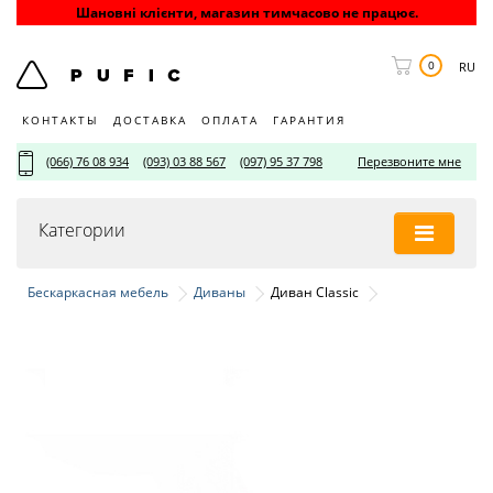
Шановні клієнти, магазин тимчасово не працює.
0
RU
КОНТАКТЫ
ДОСТАВКА
ОПЛАТА
ГАРАНТИЯ
(066) 76 08 934
(093) 03 88 567
(097) 95 37 798
Перезвоните мне
Категории
Бескаркасная мебель
Диваны
Диван Classic